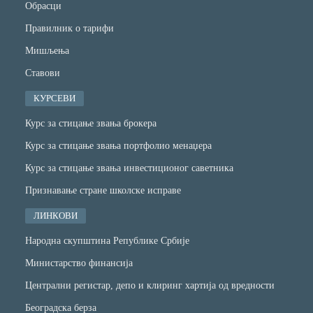
Обрасци
Правилник о тарифи
Мишљења
Ставови
КУРСЕВИ
Курс за стицање звања брокера
Курс за стицање звања портфолио менаџера
Курс за стицање звања инвестиционог саветника
Признавање стране школске исправе
ЛИНКОВИ
Народна скупштина Републике Србије
Министарство финансијa
Централни регистар, депо и клиринг хартија од вредности
Београдска берза