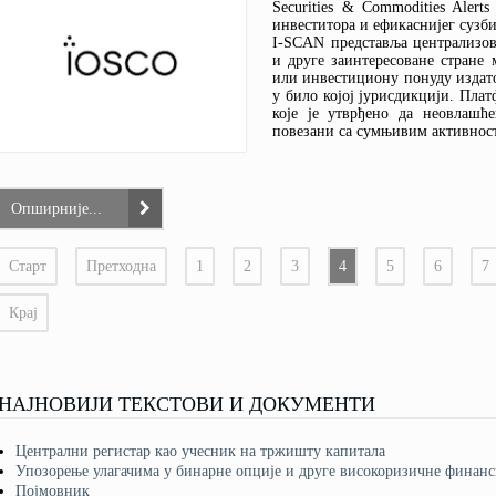
Securities & Commodities Alert
инвеститора и ефикаснијег сузб
I-SCAN представља централизов
и друге заинтересоване стране 
или инвестициону понуду издато
у било којој јурисдикцији. Пла
које је утврђено да неовлашћ
повезани са сумњивим активнос
Опширније...
Старт
Претходна
1
2
3
4
5
6
7
Крај
НАЈНОВИЈИ ТЕКСТОВИ И ДОКУМЕНТИ
Централни регистар као учесник на тржишту капитала
Упозорење улагачима у бинарне опције и друге високоризичне финанс
Појмовник