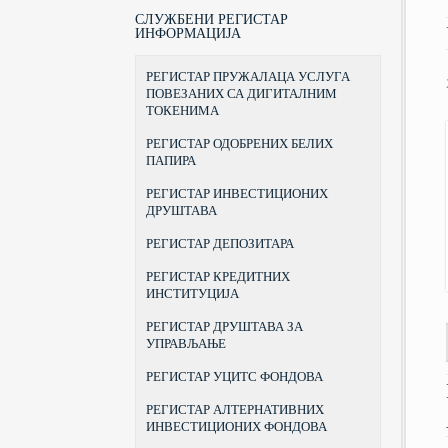
ПРАВНИ СТАТУС, НАДЛЕЖНОСТИ
ЗАКОНИ
КУРС ЗА СТИЦАЊЕ ЗВАЊА
БЕОГРАДСКА БЕРЗА
СЛУЖБЕНИ РЕГИСТАР
И ОВЛАШЋЕЊА
БРОКЕРА
ПОДЗАКОНСКА АКТА
ЦЕНТРАЛНИ РЕГИСТАР ХАРТИЈА
ИНФОРМАЦИЈА
ОРГАНИЗАЦИЈА
КУРС ЗА СТИЦАЊЕ ЗВАЊА
ОД ВРЕДНОСТИ
ОБРАСЦИ
ПОРТФОЛИО МЕНАЏЕРА
ПРEДСEДНИК И ЧЛAНOВИ
ИНВЕСТИЦИОНА ДРУШТВА
РЕГИСТАР ПРУЖАЛАЦА УСЛУГА
ПРАВИЛНИК О ТАРИФИ
КОМИСИЈЕ
КУРС ЗА СТИЦАЊЕ ЗВАЊА
ПОВЕЗАНИХ СА ДИГИТАЛНИМ
ДРУШТВА ЗА УПРАВЉАЊЕ
ИНВЕСТИЦИОНОГ САВЕТНИКА
САЗИВИ
ИНВЕСТИЦИОНИМ ФОНДОВИМА
ТОКЕНИМА
ПРИЗНАВАЊЕ СТРАНЕ ШКОЛСКЕ
ИСТОРИЈАТ
ИСПРАВЕ
РЕГИСТАР ОДОБРЕНИХ БЕЛИХ
АДРЕСА И КОНТАКТИ
ПАПИРА
ПРАВИЛНИК О СТИЦАЊУ ЗВАЊА
И ДАВАЊУ ДОЗВОЛЕ ЗА
ОБАВЉАЊЕ ПОСЛОВА БРОКЕРА,
РЕГИСТАР ИНВЕСТИЦИОНИХ
ИНВЕСТИЦИОНОГ САВЕТНИКА И
ДРУШТАВА
ПОРТФОЛИО МЕНАЏЕРА
РЕГИСТАР ДЕПОЗИТАРА
РЕГИСТАР КРЕДИТНИХ
ИНСТИТУЦИЈА
РЕГИСТАР ДРУШТАВА ЗА
УПРАВЉАЊЕ
РЕГИСТАР УЦИТС ФОНДОВА
РЕГИСТАР АЛТЕРНАТИВНИХ
ИНВЕСТИЦИОНИХ ФОНДОВА