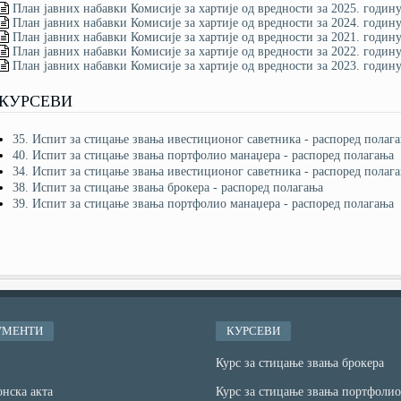
План јавних набавки Комисије за хартије од вредности за 2025. годин
План јавних набавки Комисије за хартије од вредности за 2024. годин
План јавних набавки Комисије за хартије од вредности за 2021. годин
План јавних набавки Комисије за хартије од вредности за 2022. годин
План јавних набавки Комисије за хартије од вредности за 2023. годин
КУРСЕВИ
35. Испит за стицање звања ивестиционог саветника - распоред полаг
40. Испит за стицање звања портфолио манаџера - распоред полагања
34. Испит за стицање звања ивестиционог саветника - распоред полаг
38. Испит за стицање звања брокера - распоред полагања
39. Испит за стицање звања портфолио манаџера - распоред полагања
УМЕНТИ
КУРСЕВИ
Курс за стицање звања брокера
нска акта
Курс за стицање звања портфолио