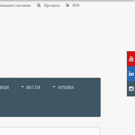
Закажите састанак
Претрага
RSS
НИЦИ
ВЕСТИ
АРХИВА