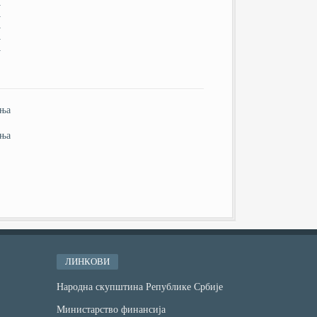
у
у
у
у
у
ања
ања
ЛИНКОВИ
Народна скупштина Републике Србије
Министарство финансијa