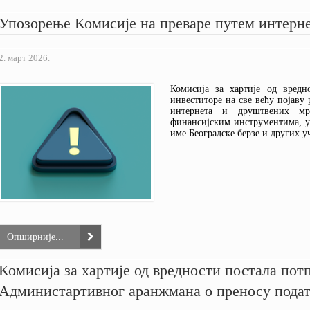
СТАТУТ КОМИСИЈЕ
ПИТАЈТЕ КОМИСИЈУ
УПОРЕДНИ ПРЕГЛЕД ТАРИФА
МИШЉЕЊА
Упозорење Комисије на преваре путем интерн
ПРАВИЛНИК О ПОСЛОВНОМ
КАКО ИЗБЕЋИ ПРЕВАРЕ?
ЈАВНЕ ОПОМЕНЕ
ПОНАШАЊУ
ПРЕДСТАВКЕ
СТАВОВИ
ИЗВЕШТАЈИ О РАДУ
УПОЗОРЕЊА
2. март 2026.
СВИ АКТИ
Комисија за хартије од вредн
инвеститоре на све већу појаву
интернета и друштвених мр
финансијским инструментима, у
име Београдске берзе и других 
Опширније...
Комисија за хартије од вредности постала по
Администартивног аранжмана о преносу подат