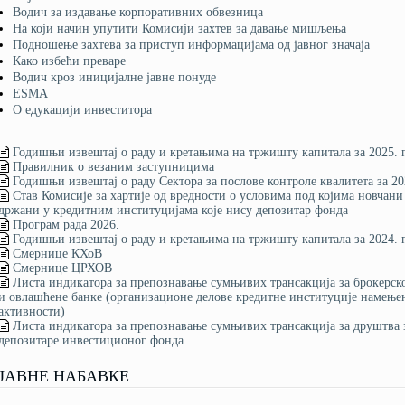
Водич за издавање корпоративних обвезница
На који начин упутити Комисији захтев за давање мишљења
Подношење захтева за приступ информацијама од јавног значаја
Како избећи преваре
Водич кроз иницијалне јавне понуде
ESMA
О едукацији инвеститора
Годишњи извештај о раду и кретањима на тржишту капитала за 2025. 
Правилник о везаним заступницима
Годишњи извештај о раду Сектора за послове контроле квалитета за 20
Став Комисије за хартије од вредности о условима под којима новча
држани у кредитним институцијама које нису депозитар фонда
Програм рада 2026.
Годишњи извештај о раду и кретањима на тржишту капитала за 2024. 
Смернице КХоВ
Смернице ЦРХОВ
Листа индикатора за препознавање сумњивих трансакција за брокерск
и овлашћене банке (организационе делове кредитне институције намење
активности)
Листа индикатора за препознавање сумњивих трансакција за друштв
депозитаре инвестиционог фонда
ЈАВНЕ НАБАВКЕ