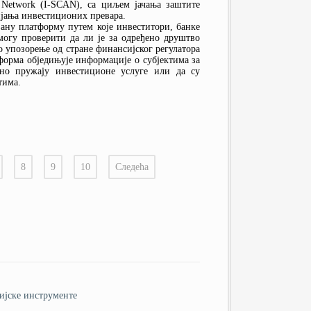
s Network (I-SCAN), са циљем јачања заштите
ијања инвестиционих превара.
ану платформу путем које инвеститори, банке
могу проверити да ли је за одређено друштво
 упозорење од стране финансијског регулатора
тформа обједињује информације о субјектима за
ено пружају инвестиционе услуге или да су
тима.
8
9
10
Следећа
ијске инструменте