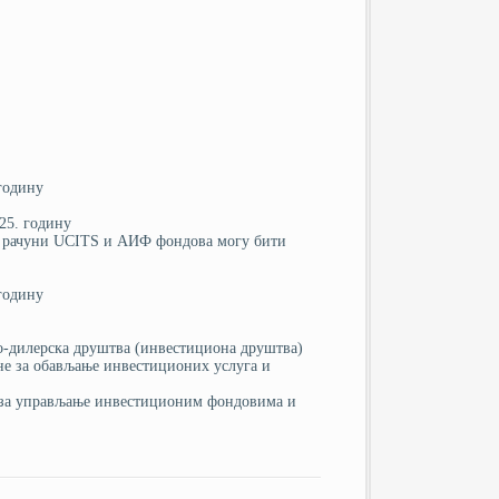
годину
25. годину
ни рачуни UCITS и АИФ фондова могу бити
годину
о-дилерска друштва (инвестициона друштва)
не за обављање инвестиционих услуга и
а за управљање инвестиционим фондовима и