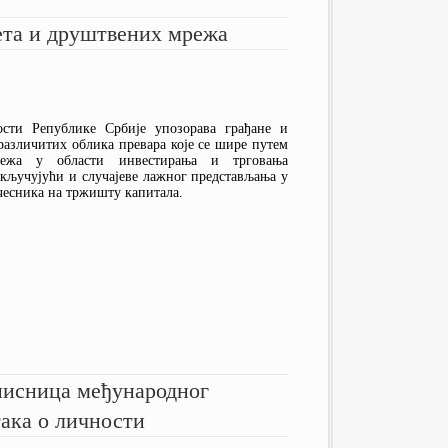
IOSCO
ТЕКСТОВИ
ета и друштвених мрежа
МАНИВАЛ
ПУБЛИКАЦИЈЕ
ПРОТОКОЛИ
ЧЕСТО ПОСТАВЉАНА ПИТАЊА
КОМИТЕТ ЗА ФИН. СТАБИЛНОСТ
ГРАФИЧКИ ПРЕГЛЕДИ
ОДБОР ЗА ЈАВНИ НАДЗОР
ГЛОБАЛНИ ДОГОВОР УН У
ости Републике Србије упозорава грађане и
СРБИЈИ
 различитих облика превара које се шире путем
ежа у области инвестирања и трговања
кључујући и случајеве лажног представљања у
учесника на тржишту капитала.
тписница међународног
ака о личности