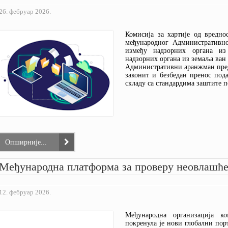
26. фебруар 2026.
Комисија за хартије од вредно
међународног Административно
између надзорних органа из
надзорних органа из земаља ван
Административни аранжман пред
законит и безбедан пренос под
складу са стандардима заштите п
Опширније...
Међународна платформа за проверу неовлашће
12. фебруар 2026.
Међународна организација к
покренула је нови глобални порт