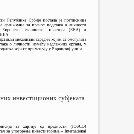
сти Републике Србије постала је потписница
г аранжмана за пренос података о личности
 Европског економског простора (EEA) и
 EEA.
ставља механизам сарадње којим се омогућава
атака о личности између надлежних органа, у
одатака који се примењују у Европској унији.
них инвестиционих субјеката
омисија за хартије од вредности (IOSCO)
ал за упозорења инвеститорима – International