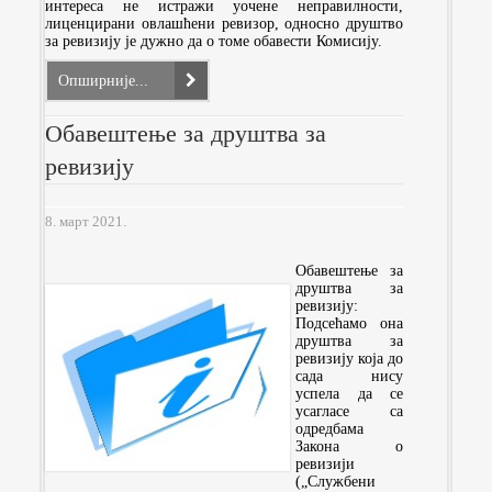
интереса не истражи уочене неправилности,
лиценцирани овлашћени ревизор, односно друштво
за ревизију је дужно да о томе обавести Комисију.
Опширније...
Обавештење за друштва за
ревизију
8. март 2021.
Обавештење за
друштва за
ревизију:
Подсећамо она
друштва за
ревизију која до
сада нису
успела да се
усагласе са
одредбама
Закона о
ревизији
(„Службени