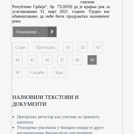
гласник
Републике Србије“, бр. 73/2019) да је крајњи рок за
усаглашавање 31. март 2021. године. Уједно вас
обавештавамо да неће бити продужетка назначеног
рока.
Опширније...
Старт
Претходна
41
42
43
44
45
46
47
48
49
50
Следећа
Крај
НАЈНОВИЈИ ТЕКСТОВИ И
ДОКУМЕНТИ
Централни регистар као учесник на тржишту
капитала
Упозорење улагачима у бинарне опције и друге
високоризичне финансијске инструменте