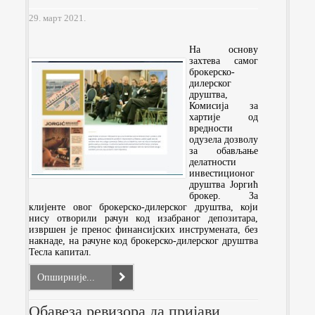
29. март 2021.
На основу
захтева самог
брокерско-
дилерског
друштва,
Комисија за
хартије од
вредности
одузела дозволу
за обављање
делатности
инвестиционог
друштва Јоргић
брокер. За
клијенте овог брокерско-дилерског друштва, који
нису отворили рачун код изабраног депозитара,
извршен је пренос финансијских инструмената, без
накнаде, на рачуне код брокерско-дилерског друштва
Тесла капитал.
Опширније...
Обавеза ревизора да пријави