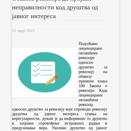
неправилности код друштва од
јавног интереса
12. март 2021.
Подсећамо
лиценциране
овлашћене
ревизоре
односно
друштва за
ревизију на
обавезу
примене члана
100 Закона о
ревизији. Када
лиценцирани
овлашћени
ревизор,
односно друштво за ревизију које спроводи ревизију
друштва од јавног интереса сумња на
нерегуларности, дужан је да информише то друштво
и затражи спровођење истражних радњи и
предузимање мера. Уколико друштво од јавног