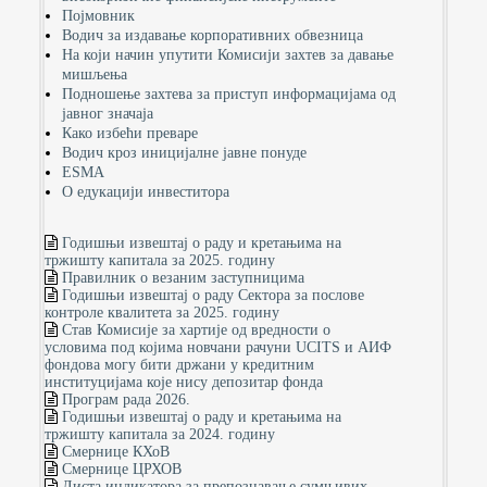
Појмовник
Водич за издавање корпоративних обвезница
На који начин упутити Комисији захтев за давање
мишљења
Подношење захтева за приступ информацијама од
јавног значаја
Како избећи преваре
Водич кроз иницијалне јавне понуде
ESMA
О едукацији инвеститора
Годишњи извештај о раду и кретањима на
тржишту капитала за 2025. годину
Правилник о везаним заступницима
Годишњи извештај о раду Сектора за послове
контроле квалитета за 2025. годину
Став Комисије за хартије од вредности о
условима под којима новчани рачуни UCITS и АИФ
фондова могу бити држани у кредитним
институцијама које нису депозитар фонда
Програм рада 2026.
Годишњи извештај о раду и кретањима на
тржишту капитала за 2024. годину
Смернице КХоВ
Смернице ЦРХОВ
Листа индикатора за препознавање сумњивих