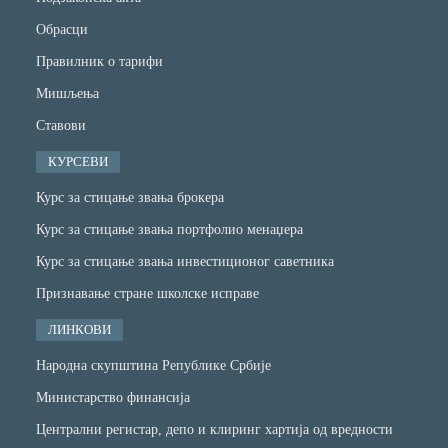
Обрасци
Правилник о тарифи
Мишљења
Ставови
КУРСЕВИ
Курс за стицање звања брокера
Курс за стицање звања портфолио менаџера
Курс за стицање звања инвестиционог саветника
Признавање стране школске исправе
ЛИНКОВИ
Народна скупштина Републике Србије
Министарство финансијa
Централни регистар, депо и клиринг хартија од вредности