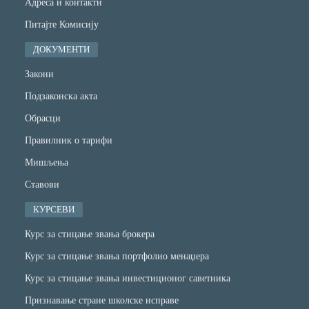
Адреса и контакти
Питајте Комисију
ДОКУМЕНТИ
Закони
Подзаконска акта
Обрасци
Правилник о тарифи
Мишљења
Ставови
КУРСЕВИ
Курс за стицање звања брокера
Курс за стицање звања портфолио менаџера
Курс за стицање звања инвестиционог саветника
Признавање стране школске исправе