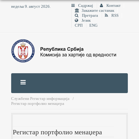
Садржај
Контакт
недеља 9. август 2026.
Закажите састанак
Претрага
RSS
Језик
СРП
ENG
Службени Регистар информација
Регистар портфолио менаџера
Регистар портфолио менаџера