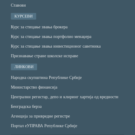
Ставови
КУРСЕВИ
Курс за стицање звања брокера
Курс за стицање звања портфолио менаџера
Курс за стицање звања инвестиционог саветника
Признавање стране школске исправе
ЛИНКОВИ
Народна скупштина Републике Србије
Министарство финансијa
Централни регистар, депо и клиринг хартија од вредности
Београдска берза
Агенција за привредне регистре
Портал еУПРАВА Републике Србије