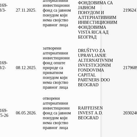
алтернативни
ФОНДОВИМА СА
-169-
инвестициони
ЈАВНОМ
8/3-
27.11.2025.
фонд са јавном
219624
ПОНУДОМ И
понудом који
АЛТЕРНАТИВНИМ
нема својство
ИНВЕСТИЦИОНИМ
правног лица
ФОНДОВИМА
VISTA RICA АД
БЕОГРАД
затворени
DRUŠTVO ZA
алтернативни
UPRAVLJANJE
инвестициони
ALTERNATIVNIM
-169-
фонд опште
INVESTICIONIM
3/2-
08.12.2025.
природе са
217968
FONDOVIMA
приватном
CAPITAL
понудом који
PARTNERS DOO
нема својство
BEOGRAD
правног лица
отворени
алтернативни
инвестициони
RAIFFEISEN
-169-
06.05.2026.
фонд са јавном
INVEST A.D.
203024
/5-26
понудом који
BEOGRAD
нема својство
правног лица