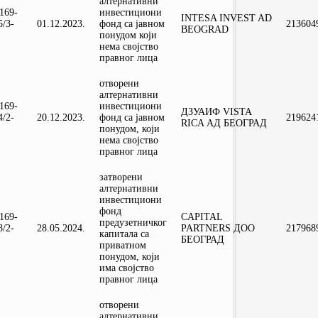
алтернативни
-169-
инвестициони
INTESA INVEST AD
5/3-
01.12.2023.
фонд са јавном
213604
BEOGRAD
понудом који
нема својство
правног лица
отворени
алтернативни
-169-
инвестициони
ДЗУАИФ VISTA
4/2-
20.12.2023.
фонд са јавном
219624
RICA АД БЕОГРАД
понудом, који
нема својство
правног лица
затворени
алтернативни
инвестициони
фонд
-169-
CAPITAL
предузетничког
8/2-
28.05.2024.
PARTNERS ДОО
217968
капитала са
БЕОГРАД
приватном
понудом, који
има својство
правног лица
отворени
алтернативни