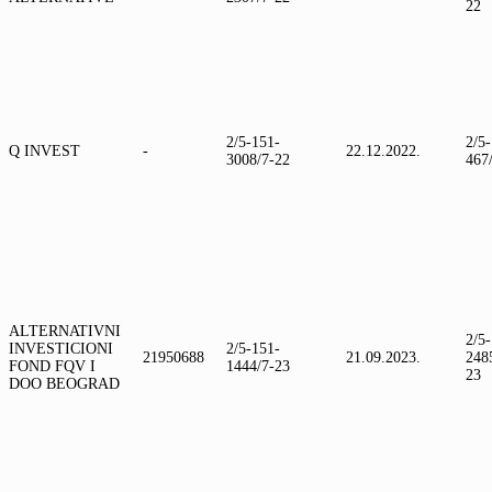
22
2/5-151-
2/5
Q INVEST
-
22.12.2022.
3008/7-22
467
ALTERNATIVNI
2/5
INVESTICIONI
2/5-151-
21950688
21.09.2023.
248
FOND FQV I
1444/7-23
23
DOO BEOGRAD