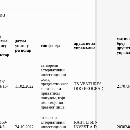
IOSCO
ТЕКСТОВИ
МАНИВАЛ
ПУБЛИКАЦИЈЕ
ва
ПРОТОКОЛИ
ЧЕСТО ПОСТАВЉАНА ПИТАЊА
КОМИТЕТ ЗА ФИН. СТАБИЛНОСТ
ГРАФИЧКИ ПРЕГЛЕДИ
ОДБОР ЗА ЈАВНИ НАДЗОР
ГЛОБАЛНИ ДОГОВОР УН У
ј
матич
СРБИЈИ
шења
датум
друштво за
број
пису
уписа у
тип фонда
управљање
друштв
регистар
управ
истар
затворени
алтернативни
инвестициони
фонд
-151-
предузетничког
TS VENTURES
4/13-
11.02.2022.
217073
капитала са
DOO BEOGRAD
приватном
понудом, који
има својство
правног лица
отворени
-169-
алтернативни
RAIFFEISEN
4/2-
24.10.2022.
инвестициони
INVEST A.D.
203024