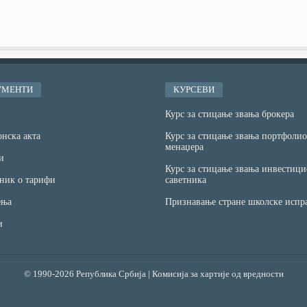
УМЕНТИ
КУРСЕВИ
Курс за стицање звања брокера
нска акта
Курс за стицање звања портфолио
менаџера
и
Курс за стицање звања инвестици
ник о тарифи
саветника
ња
Признавање стране школске испр
и
© 1990-2026 Република Србија | Комисија за хартије од вредности