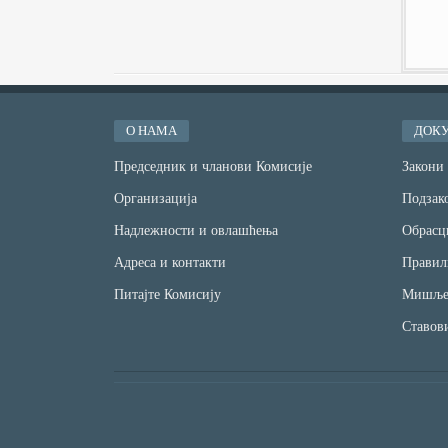
О НАМА
ДОК
Председник и чланови Комисије
Закони
Организација
Подзако
Надлежности и овлашћења
Обрасц
Адреса и контакти
Правил
Питајте Комисију
Мишље
Ставов