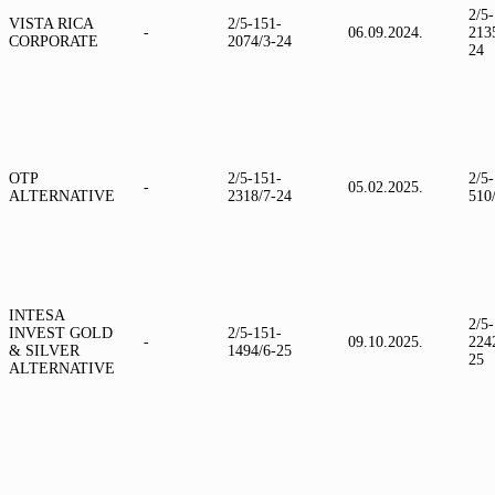
2/5
VISTA RICA
2/5-151-
-
06.09.2024.
213
CORPORATE
2074/3-24
24
OTP
2/5-151-
2/5
-
05.02.2025.
ALTERNATIVE
2318/7-24
510
INTESA
2/5
INVEST GOLD
2/5-151-
-
09.10.2025.
224
& SILVER
1494/6-25
25
ALTERNATIVE