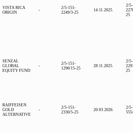
2/5
VISTA RICA
2/5-151-
-
14.11.2025.
227
ORIGIN
2249/3-25
25
SENZAL
2/5
2/5-151-
GLOBAL
-
28.11.2025.
229
1290/15-25
EQUITY FUND
25
RAIFFEISEN
2/5-151-
2/5
GOLD
-
20.03.2026.
2330/5-25
555
ALTERNATIVE