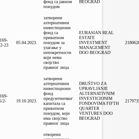
фонд са јавном
BEOGRAD
понудом
затворени
алтернативни
инвестициони
фонд са
EURASIAN REAL
приватном
ESTATE
-169-
05.04.2023.
понудом за
INVESTMENT
218062
/2-23
улагање у
MANAGEMENT
непокретности
DOO BEOGRAD
који нема
својство
правног лица
затворени
алтернативни
DRUŠTVO ZA
инвестициони
UPRAVLJANJE
фонд
ALTERNATIVNIM
-169-
предузетничког
INVESTICIONIM
5/2-
19.10.2023.
217973
капитала са
FONDOVIMA FIFTH
приватном
QUARTER
понудом, који
VENTURES DOO
има својство
BEOGRAD
правног лица
отворени