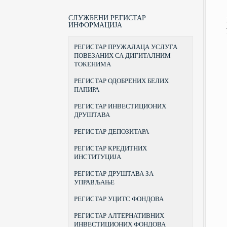
ПРАВНИ СТАТУС, НАДЛЕЖНОСТИ
ЗАКОНИ
КУРС ЗА СТИЦАЊЕ ЗВАЊА
БЕОГРАДСКА БЕРЗА
И ОВЛАШЋЕЊА
БРОКЕРА
ПОДЗАКОНСКА АКТА
ЦЕНТРАЛНИ РЕГИСТАР ХАРТИЈА
СЛУЖБЕНИ РЕГИСТАР
ОРГАНИЗАЦИЈА
КУРС ЗА СТИЦАЊЕ ЗВАЊА
ОД ВРЕДНОСТИ
ИНФОРМАЦИЈА
ОБРАСЦИ
ПОРТФОЛИО МЕНАЏЕРА
ПРEДСEДНИК И ЧЛAНOВИ
ИНВЕСТИЦИОНА ДРУШТВА
ПРАВИЛНИК О ТАРИФИ
КОМИСИЈЕ
КУРС ЗА СТИЦАЊЕ ЗВАЊА
РЕГИСТАР ПРУЖАЛАЦА УСЛУГА
ДРУШТВА ЗА УПРАВЉАЊЕ
ИНВЕСТИЦИОНОГ САВЕТНИКА
САЗИВИ
ИНВЕСТИЦИОНИМ ФОНДОВИМА
ПОВЕЗАНИХ СА ДИГИТАЛНИМ
ПРИЗНАВАЊЕ СТРАНЕ ШКОЛСКЕ
ТОКЕНИМА
ИСТОРИЈАТ
ИСПРАВЕ
АДРЕСА И КОНТАКТИ
РЕГИСТАР ОДОБРЕНИХ БЕЛИХ
ПРАВИЛНИК О СТИЦАЊУ ЗВАЊА
ПАПИРА
И ДАВАЊУ ДОЗВОЛЕ ЗА
ОБАВЉАЊЕ ПОСЛОВА БРОКЕРА,
ИНВЕСТИЦИОНОГ САВЕТНИКА И
РЕГИСТАР ИНВЕСТИЦИОНИХ
ПОРТФОЛИО МЕНАЏЕРА
ДРУШТАВА
РЕГИСТАР ДЕПОЗИТАРА
РЕГИСТАР КРЕДИТНИХ
ИНСТИТУЦИЈА
РЕГИСТАР ДРУШТАВА ЗА
УПРАВЉАЊЕ
РЕГИСТАР УЦИТС ФОНДОВА
РЕГИСТАР АЛТЕРНАТИВНИХ
ИНВЕСТИЦИОНИХ ФОНДОВА