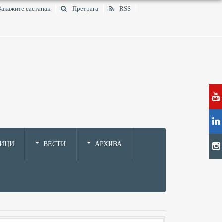
Закажите састанак
Претрага
RSS
НИЦИ
ВЕСТИ
АРХИВА