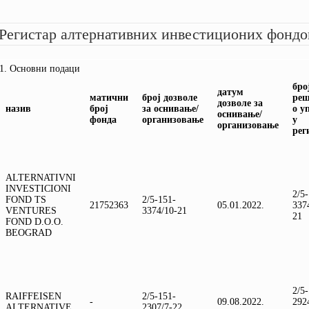
СТАТУТ КОМИСИЈЕ
ПИТАЈТЕ КОМИСИЈУ
УПОРЕДНИ ПРЕГЛЕД ТАРИФА
МИШЉЕЊА
ПРАВИЛНИК О ПОСЛОВНОМ
КАКО ИЗБЕЋИ ПРЕВАРЕ?
ЈАВНЕ ОПОМЕНЕ
Регистар алтернативних инвестиционих фондо
ПОНАШАЊУ
ПРЕДСТАВКЕ
СТАВОВИ
ИЗВЕШТАЈИ О РАДУ
УПОЗОРЕЊА
СВИ АКТИ
Основни подаци
бро
датум
матични
број дозволе
ре
дозволе за
назив
број
за оснивање/
о у
оснивање/
фонда
организовање
у
организовање
рег
ALTERNATIVNI
INVESTICIONI
2/5
FOND TS
2/5-151-
21752363
05.01.2022.
337
VENTURES
3374/10-21
21
FOND D.O.O.
BEOGRAD
2/5
RAIFFEISEN
2/5-151-
-
09.08.2022.
292
АLTERNATIVE
2307/7-22