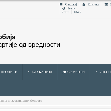
Садржај
Контакт
Језик
СРП
ENG
ПРОПИСИ
ЕДУКАЦИЈА
ДОКУМЕНТИ
УЧЕС
ивних инвестиционих фондова