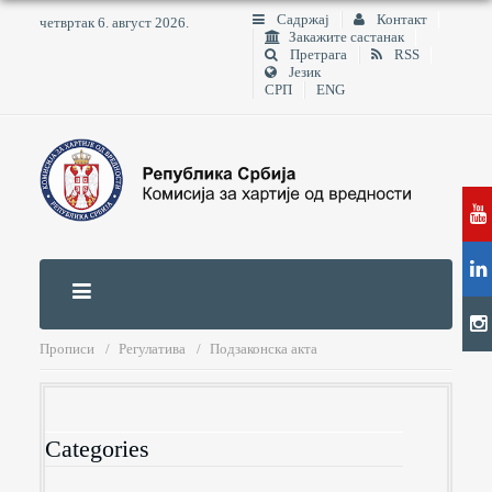
Садржај
Контакт
четвртак 6. август 2026.
Закажите састанак
Претрага
RSS
Језик
СРП
ENG
Прописи
Регулатива
Подзаконска акта
Categories