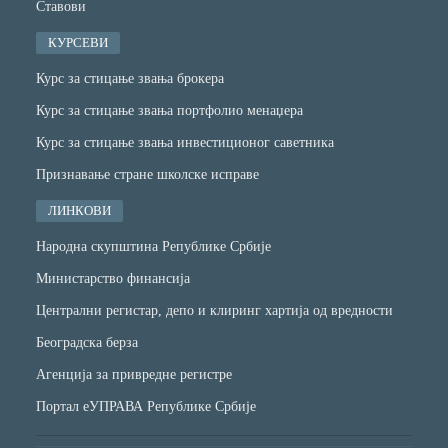
Ставови
КУРСЕВИ
Курс за стицање звања брокера
Курс за стицање звања портфолио менаџера
Курс за стицање звања инвестиционог саветника
Признавање стране школске исправе
ЛИНКОВИ
Народна скупштина Републике Србије
Министарство финансијa
Централни регистар, депо и клиринг хартија од вредности
Београдска берза
Агенција за привредне регистре
Портал еУПРАВА Републике Србије