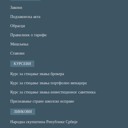
Закони
Подзаконска акта
Обрасци
Правилник о тарифи
Мишљења
Ставови
КУРСЕВИ
Курс за стицање звања брокера
Курс за стицање звања портфолио менаџера
Курс за стицање звања инвестиционог саветника
Признавање стране школске исправе
ЛИНКОВИ
Народна скупштина Републике Србије