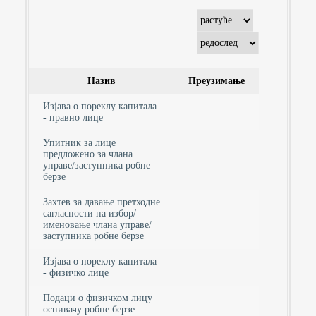
Назив
Преузимање
Изјава о пореклу капитала
- правно лице
Упитник за лице
предложено за члана
управе/заступника робне
берзе
Захтев за давање претходне
сагласности на избор/
именовање члана управе/
заступника робне берзе
Изјава о пореклу капитала
- физичко лице
Подаци о физичком лицу
оснивачу робне берзе