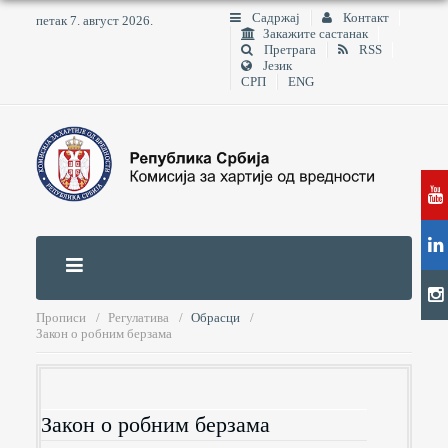
Садржај
Контакт
петак 7. август 2026.
Закажите састанак
Претрага
RSS
Језик
СРП
ENG
Прописи
Регулатива
Обрасци
Закон о робним берзама
Закон о робним берзама