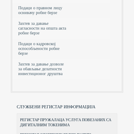
Подаци о правном лицу
оснивачу робне берзе
Захтев за давање
сагласности на општа акта
робне берзе
Подаци о кадровској
оспособљености робне
берзе
Захтев за давање дозволе
за обављање делатности
инвестиционог друштва
СЛУЖБЕНИ РЕГИСТАР ИНФОРМАЦИЈА
РЕГИСТАР ПРУЖАЛАЦА УСЛУГА ПОВЕЗАНИХ СА
ДИГИТАЛНИМ ТОКЕНИМА