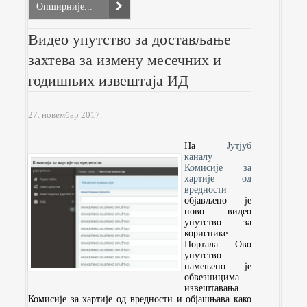
Опширније...
Видео упутство за достављање
захтева за измену месечних и
годишњих извештаја ИД
27. новембар 2017.
На
Јутјуб
каналу
Комисије за
хартије од
вредности
објављено је
ново видео
упутство за
кориснике
Портала. Ово
упутство
намењено је
обвезницима
извештавања
Комисије за хартије од вредности и објашњава како