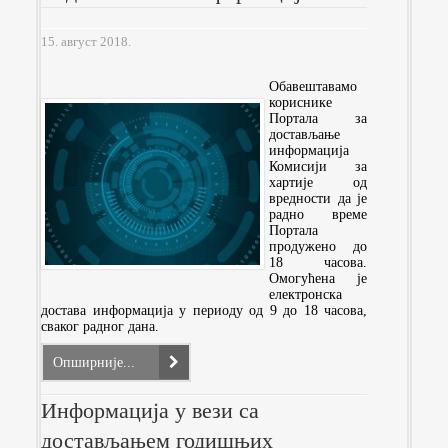
15. август 2018.
Обавештавамо
кориснике
Портала за
достављање
информација
Комисији за
хартије од
вредности да је
радно време
Портала
продужено до
18 часова.
Омогућена је
електронска
достава информација у периоду од 9 до 18 часова,
сваког радног дана.
Опширније...
Информација у вези са
достављањем годишњих