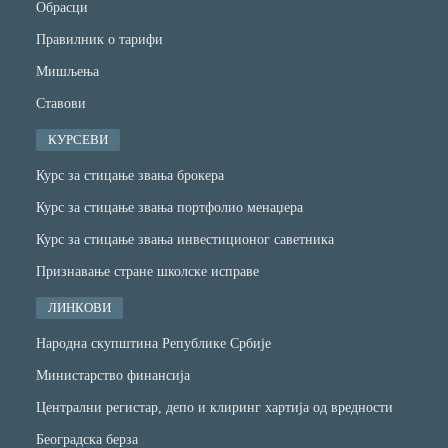
Обрасци
Правилник о тарифи
Мишљења
Ставови
КУРСЕВИ
Курс за стицање звања брокера
Курс за стицање звања портфолио менаџера
Курс за стицање звања инвестиционог саветника
Признавање стране школске исправе
ЛИНКОВИ
Народна скупштина Републике Србије
Министарство финансијa
Централни регистар, депо и клиринг хартија од вредности
Београдска берза