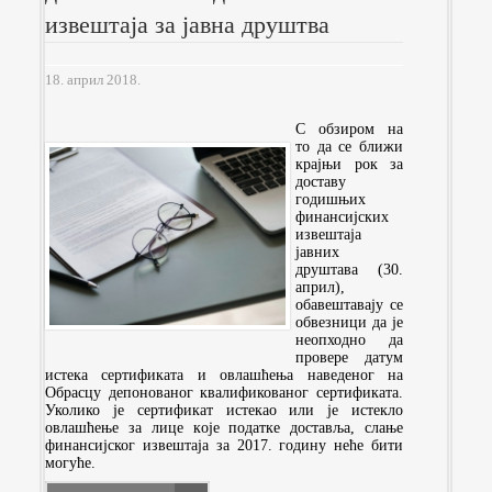
извештаја за јавна друштва
18. април 2018.
С обзиром на
то да се ближи
крајњи рок за
доставу
годишњих
финансијских
извештаја
јавних
друштава (30.
април),
обавештавају се
обвезници да је
неопходно да
провере датум
истека сертификата и овлашћења наведеног на
Обрасцу депонованог квалификованог сертификата.
Уколико је сертификат истекао или је истекло
овлашћење зa лице кoje податке доставља, слање
финансијског извештаја за 2017. годину неће бити
могуће.