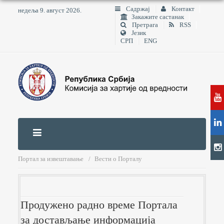
Садржај
Контакт
недеља 9. август 2026.
Закажите састанак
Претрага
RSS
Језик
СРП
ENG
Портал за извештавање
Вести о Порталу
Продужено радно време Портала
за достављање информација