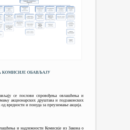
А КОМИСИЈЕ ОБАВЉАЈУ
бављају се послови спровођења овлашћења и
имању акционарских друштава и подзаконских
а од вредности и понуда за преузимање акција.
влашћења и надлежности Комисије из Закона о