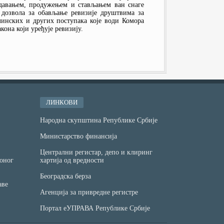
давањем, продужењем и стављањем ван снаге
дозвола за обављање ревизије друштвима за
инских и других поступака које води Комора
она који уређује ревизију.
ЛИНКОВИ
Народна скупштина Републике Србије
Министарство финансијa
Централни регистар, депо и клиринг
оног
хартија од вредности
Београдска берза
аве
Агенција за привредне регистре
Портал еУПРАВА Републике Србије