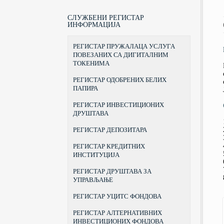
ПРАВНИ СТАТУС, НАДЛЕЖНОСТИ
ЗАКОНИ
КУРС ЗА СТИЦАЊЕ ЗВАЊА
БЕОГРАДСКА БЕРЗА
И ОВЛАШЋЕЊА
БРОКЕРА
ПОДЗАКОНСКА АКТА
ЦЕНТРАЛНИ РЕГИСТАР ХАРТИЈА
СЛУЖБЕНИ РЕГИСТАР
ОРГАНИЗАЦИЈА
КУРС ЗА СТИЦАЊЕ ЗВАЊА
ОД ВРЕДНОСТИ
ИНФОРМАЦИЈА
ОБРАСЦИ
ПОРТФОЛИО МЕНАЏЕРА
ПРEДСEДНИК И ЧЛAНOВИ
ИНВЕСТИЦИОНА ДРУШТВА
ПРАВИЛНИК О ТАРИФИ
КОМИСИЈЕ
КУРС ЗА СТИЦАЊЕ ЗВАЊА
РЕГИСТАР ПРУЖАЛАЦА УСЛУГА
ДРУШТВА ЗА УПРАВЉАЊЕ
ИНВЕСТИЦИОНОГ САВЕТНИКА
САЗИВИ
ИНВЕСТИЦИОНИМ ФОНДОВИМА
ПОВЕЗАНИХ СА ДИГИТАЛНИМ
ПРИЗНАВАЊЕ СТРАНЕ ШКОЛСКЕ
ТОКЕНИМА
ИСТОРИЈАТ
ИСПРАВЕ
АДРЕСА И КОНТАКТИ
РЕГИСТАР ОДОБРЕНИХ БЕЛИХ
ПРАВИЛНИК О СТИЦАЊУ ЗВАЊА
ПАПИРА
И ДАВАЊУ ДОЗВОЛЕ ЗА
ОБАВЉАЊЕ ПОСЛОВА БРОКЕРА,
ИНВЕСТИЦИОНОГ САВЕТНИКА И
РЕГИСТАР ИНВЕСТИЦИОНИХ
ПОРТФОЛИО МЕНАЏЕРА
ДРУШТАВА
РЕГИСТАР ДЕПОЗИТАРА
РЕГИСТАР КРЕДИТНИХ
ИНСТИТУЦИЈА
РЕГИСТАР ДРУШТАВА ЗА
УПРАВЉАЊЕ
РЕГИСТАР УЦИТС ФОНДОВА
РЕГИСТАР АЛТЕРНАТИВНИХ
ИНВЕСТИЦИОНИХ ФОНДОВА