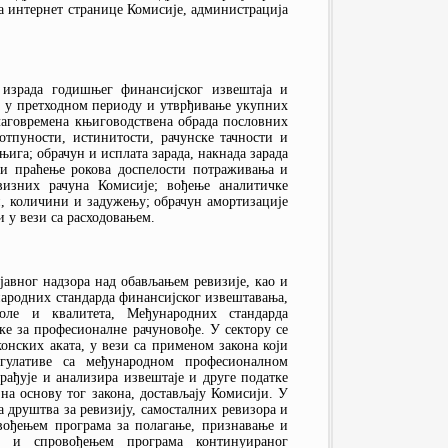
 интернет странице Комисије, администрација
 израда годишњег финансијског извештаја и
а у претходном периоду и утврђивање укупних
благовремена књиговодствена обрада пословних
тпуности, истинитости, рачунске тачности и
ига; обрачун и исплата зарада, накнада зарада
 и праћење рокова доспелости потраживања и
визних рачуна Комисије; вођење аналитичке
и, количини и задужењу; обрачун амортизације
 у вези са расходовањем.
 јавног надзора над обављањем ревизије, као и
ародних стандарда финансијског извештавања,
роле и квалитета, Међународних стандарда
ке за професионалне рачуновође. У сектору се
онских аката, у вези са применом закона који
егулативе са међународном професионалном
рађујe и анализира извештаје и друге податке
 на основу тог закона, достављају Комисији. У
а друштва за ревизију, самосталних ревизора и
вођењем програма за полагање, признавање и
м и спровођењем програма континуираног