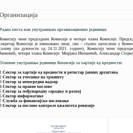
СТАТУТ КОМИСИЈЕ
ПИТАЈТЕ КОМИСИЈУ
УПОРЕДНИ ПРЕГЛЕД ТАРИФА
МИШЉЕЊА
ПРАВИЛНИК О ПОСЛОВНОМ
КАКО ИЗБЕЋИ ПРЕВАРЕ?
ЈАВНЕ ОПОМЕНЕ
Организација
ПОНАШАЊУ
ПРЕДСТАВКЕ
СТАВОВИ
ИЗВЕШТАЈИ О РАДУ
УПОЗОРЕЊА
СВИ АКТИ
Радна места ван унутрашњих организационих јединица:
Комисију чине председник Комисије и четири члана Комисије. Предсе
секретар Комисије је именовано лице, сви – стално запослени у Комис
сазиву (на дужности од 24.11.2021. године), Комисију чине председ
Јанковић, четири члана Комисије: Мирјана Ивошевић, Александар Стојк
Основне унутрашње јединице Комисије за хартије од вредности
:
1.
Сектор за хартије од вредности и регистар јавних друштава
2.
Сектор за учеснике на тржишту
3.
Сектор за непосредни надзор
4.
Сектор за правне послове
5.
Сектор за међународну сарадњу и развој
6.
Сектор инфор
матике
7.
Служба за финансијско пословање
8.
Сектор за послове контроле квалитета ревизије