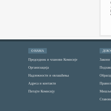
О НАМА
ДОК
Председник и чланови Комисије
Закони
Организација
Подзако
Надлежности и овлашћења
Обрасц
Адреса и контакти
Правил
Питајте Комисију
Мишље
Ставов