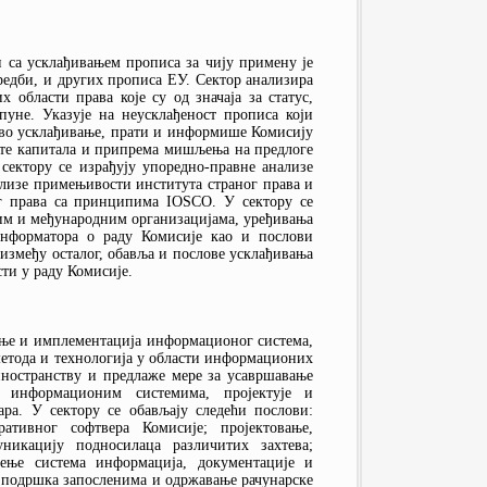
и са усклађивањем прописа за чију примену је
редби, и других прописа ЕУ. Сектор анализира
области права које су од значаја за статус,
уне. Указује на неусклађеност прописа који
ово усклађивање, прати и информише Комисију
иште капитала и припрема мишљења на предлоге
сектору се израђују упоредно-правне анализе
лизе примењивости института страног права и
ег права са принципима IOSCO. У сектору се
ћим и међународним организацијама, уређивања
информатора о раду Комисије као и послови
 између осталог, обавља и послове усклађивања
ти у раду Комисије.
ање и имплементација информационог система,
метода и технологија у области информационих
иностранству и предлаже мере за усавршавање
 информационим системима, пројектује и
ра. У сектору се обављају следећи послови:
ативног софтвера Комисије; пројектовање,
никацију подносилаца различитих захтева;
ђење система информација, документације и
а подршка запосленима и одржавање рачунарске