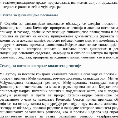
и телекомуникационе мреже; пројектовања, имплементација и одржавања
интернет сервиса и веб и мејл сервера.
Служба за финансијско пословање
У Служби за финансијско пословање обављају се следећи послови:
финансијског плана Комисије; припрема извештаја и анализа пословањ
прихода и расхода, праћење реализације финансијског плана; тачна и 
промена на рачуну на основу припремљене документације (провера по
законитости документације), односно вођење главне књиге и помоћних књ
и других личних примања запослених;Вођење аналитичке евиденције
обавеза, као и контрола наплате и плаћања преко динарских и де
евиденције основних средстава, материјала и ситног инвентара по врст
основних средстава; припрема за годишњи попис имовине, као и послови
Сектор за послове контроле квалитета ревизије
У Сектору за послове контроле квалитета ревизије обављају се послови
послови праћења Међународних рачуноводствених стандарда одн. Међун
Међународних стандарда ревизије, Међународних стандарда конт
финансијског извештавања за мала и средња правна лица и Кодекса ети
припремају нацрти интерних општих и појединачих аката, као и подзак
уређује ревизију и прати се процес хармонизације ревизијске р
регулативом о чему се извештава Комисија. Сектор прима, прегледа, об
који се, на основу закона који уређује ревизију и других аката донетих
сектору се обављају послови редовне и ванредне контроле квалитета рад
лиценцираних овлашћених ревизора, као и послови надзора над спро
организовање испита за звање овлашћени ревизор, утврђивање