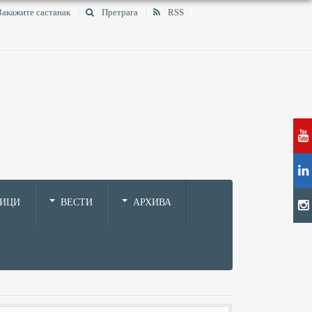
Закажите састанак
Претрага
RSS
НИЦИ
ВЕСТИ
АРХИВА