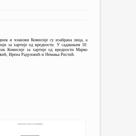
IOSCO
ТЕКСТОВИ
МАНИВАЛ
ПУБЛИКАЦИЈЕ
ПРОТОКОЛИ
ЧЕСТО ПОСТАВЉАНА ПИТАЊА
КОМИТЕТ ЗА ФИН. СТАБИЛНОСТ
ГРАФИЧКИ ПРЕГЛЕДИ
ОДБОР ЗА ЈАВНИ НАДЗОР
ГЛОБАЛНИ ДОГОВОР УН У
дник и чланови Комисије су изабрана лица, а
СРБИЈИ
ији за хартије од вредности. У садашњем 10.
ник Комисије за хартије од вредности Марко
овић, Ирена Радуловић и Немања Ристић.