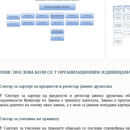
ОПИС ПОСЛОВА КОЈИ СЕ У ОРГАНИЗАЦИОНИМ ЈЕДИНИЦАМ
Сектор за хартије од вредности и регистар јавних друштава
У Сектору за хартије од вредности и регистар јавних друштава о
надлежности Комисије из Закона о тржишту капитала, Закона о преуз
аката донетих на основу ових закона, а у вези са јавним понудама хартиј
Сектор за учеснике на тржишту
У Сектору за учеснике на тржишту обављају се послови спровођења о