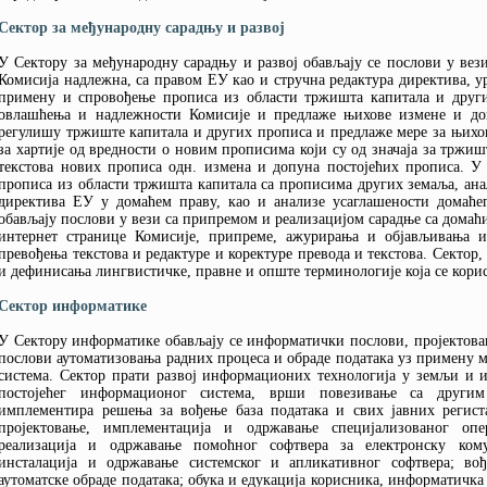
Сектор за међународну сарадњу и развој
У Сектору за међународну сарадњу и развој обављају се послови у вез
Комисија надлежна, са правом ЕУ као и стручна редактура директива, у
примену и спровођење прописа из области тржишта капитала и других 
овлашћења и надлежности Комисије и предлаже њихове измене и доп
регулишу тржиште капитала и других прописа и предлаже мере за њих
за хартије од вредности о новим прописима који су од значаја за трж
текстова нових прописа одн. измена и допуна постојећих прописа. У 
прописа из области тржишта капитала са прописима других земаља, ана
директива ЕУ у домаћем праву, као и анализе усаглашености домаћ
обављају послови у вези са припремом и реализацијом сарадње са дома
интернет странице Комисије, припреме, ажурирања и објављивања 
превођења текстова и редактуре и коректуре превода и текстова. Сектор,
и дефинисања лингвистичке, правне и опште терминологије која се корис
Сектор информатике
У Сектору информатике обављају се информатички послови, пројектов
послови аутоматизовања радних процеса и обраде података уз примену 
система. Сектор прати развој информационих технологија у земљи и 
постојећег информационог система, врши повезивање са другим
имплементира решења за вођење база података и свих јавних региста
пројектовање, имплементација и одржавање специјализованог опер
реализација и одржавање помоћног софтвера за електронску кому
инсталација и одржавање системског и апликативног софтвера; во
аутоматске обраде података; обука и едукација корисника, информатичк