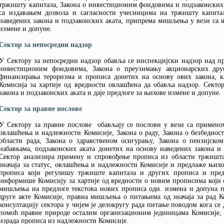
тржишту капитала, Закона о инвестиционим фондовима и подзаконских а
са издавањем дозвола и сагласности учесницима на тржишту капита
наведених закона и подзаконских аката, припрема мишљења у вези са
измене и допуне.
Сектор за
непосредни
надзор
У Сектору за непосредни надзор обавља се инспекцијски надзор над п
инвестиционим фондовима, Закона о преузимању акционарских дру
финансирања тероризма и прописа донетих на основу ових закона, 
Комисија за хартије од вредности овлашћена да обавља надзор. Сект
закона и подзаконских аката и даје предлоге за њихове измене и допуне.
Сектор за правне послове
У Сектору за правне послове обављају се послови у вези са применом
овлашћења и надлежности Комисије, Закона о раду, Закона о безбедност
области рада, Закона о здравственом осигурању, Закона о пензијско
набавкама, подзаконских аката донетих на основу наведених закона и 
Сектор анализира примену и спровођење прописа из области тржишта 
значаја за статус, овлашћења и надлежности Комисије и предлаже њихо
прописа који регулишу тржиште капитала и других прописа и пред
информише Комисију за хартије од вредности о новим прописима који с
мишљења на предлоге текстова нових прописа одн. измена и допуна п
друге акте Комисије, правна мишљења о питањима од значаја за рад Ко
консултацију сектора у чијем је делокругу рада питање поводом кога с
помоћ правне природе осталим организационим јединицама Комисије, уч
израда прописа из надлежности Комисије.