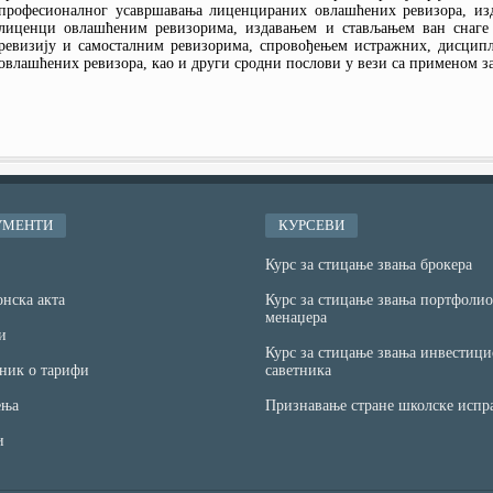
професионалног усавршавања лиценцираних овлашћених ревизора, из
лиценци овлашћеним ревизорима, издавањем и стављањем ван снаге 
ревизију и самосталним ревизорима, спровођењем истражних, дисципл
овлашћених ревизора, као и други сродни послови у вези са применом зак
УМЕНТИ
КУРСЕВИ
Курс за стицање звања брокера
нска акта
Курс за стицање звања портфолио
менаџера
и
Курс за стицање звања инвестици
ник о тарифи
саветника
ња
Признавање стране школске испр
и