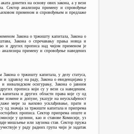
ката донетих на основу ових закона, а у вези
ла. Сектор анализира примену и спровођење
 њиховом применом и спровођењем и предлаже
рименом Закона о тржишту капитала, Закона о
штава, Закона о спречавању прања новца и
као и других прописа над чијом применом је
ор анализира примену и спровођење наведених
 Закона о тржишту капитала, у делу статуса,
и и здрављу на раду, Закона о евиденцијама у
м и инвалидском осигурању, Закона о јавним
других прописа који су у вези са наведеним.
капитала и других области права које су од
ве измене и допуне, указује на неусклађеност
лаже мере за њихово усклађивање, прати и
у од значаја за тржиште капитала и припрема
остојећих прописа. Сектор припрема опште и
мисије у целини, као и ставове Комисије, уз
е даје мишљење или заузима став. Сектор пружа
ествује у раду радних група чији је задатак