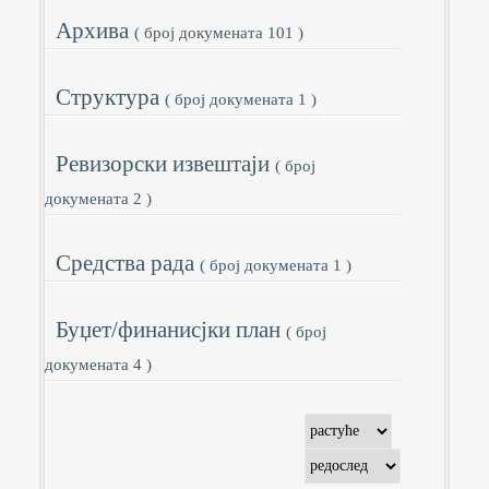
Архива
( број докумената 101 )
Структура
( број докумената 1 )
Ревизорски извештаји
( број
докумената 2 )
Средства рада
( број докумената 1 )
Буџет/финанисјки план
( број
докумената 4 )