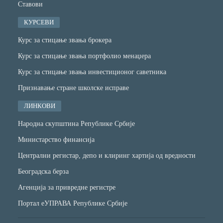
Ставови
КУРСЕВИ
Курс за стицање звања брокера
Курс за стицање звања портфолио менаџера
Курс за стицање звања инвестиционог саветника
Признавање стране школске исправе
ЛИНКОВИ
Народна скупштина Републике Србије
Министарство финансијa
Централни регистар, депо и клиринг хартија од вредности
Београдска берза
Агенција за привредне регистре
Портал еУПРАВА Републике Србије