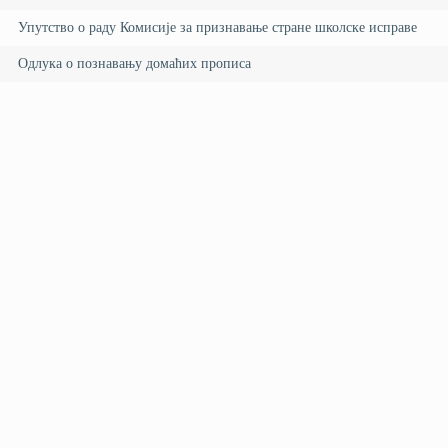
Упутство о раду Комисије за признавање стране школске исправе
Одлука о познавању домаћих прописа