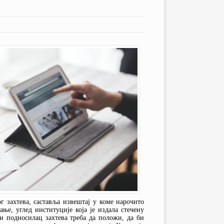
IOSCO
ТЕКСТОВИ
МАНИВАЛ
ПУБЛИКАЦИЈЕ
ПРОТОКОЛИ
ЧЕСТО ПОСТАВЉАНА ПИТАЊА
КОМИТЕТ ЗА ФИН. СТАБИЛНОСТ
ГРАФИЧКИ ПРЕГЛЕДИ
ОДБОР ЗА ЈАВНИ НАДЗОР
ГЛОБАЛНИ ДОГОВОР УН У
СРБИЈИ
г захтева, саставља извештај у коме нарочито
ање, углед институције која је издала стечену
и подносилац захтева треба да положи, да би