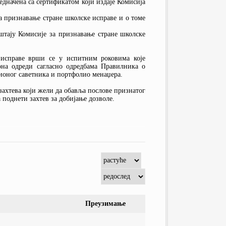
едначена са сертификатом који издаје Комисија
за признавање стране школске исправе и о томе
штају Комисије за признавање стране школске
 исправе врши се у испитним роковима које
она одреди сагласно одредбама Правилника о
ионог саветника и портфолио менаџера.
ахтева који жели да обавља послове признатог
поднети захтев за добијање дозволе.
Преузимање