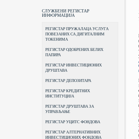
ПРАВНИ СТАТУС, НАДЛЕЖНОСТИ
ЗАКОНИ
КУРС ЗА СТИЦАЊЕ ЗВАЊА
БЕОГРАДСКА БЕРЗА
И ОВЛАШЋЕЊА
БРОКЕРА
ПОДЗАКОНСКА АКТА
ЦЕНТРАЛНИ РЕГИСТАР ХАРТИЈА
СЛУЖБЕНИ РЕГИСТАР
ОРГАНИЗАЦИЈА
КУРС ЗА СТИЦАЊЕ ЗВАЊА
ОД ВРЕДНОСТИ
ИНФОРМАЦИЈА
ОБРАСЦИ
ПОРТФОЛИО МЕНАЏЕРА
ПРEДСEДНИК И ЧЛAНOВИ
ИНВЕСТИЦИОНА ДРУШТВА
ПРАВИЛНИК О ТАРИФИ
КОМИСИЈЕ
КУРС ЗА СТИЦАЊЕ ЗВАЊА
РЕГИСТАР ПРУЖАЛАЦА УСЛУГА
ДРУШТВА ЗА УПРАВЉАЊЕ
ИНВЕСТИЦИОНОГ САВЕТНИКА
САЗИВИ
ИНВЕСТИЦИОНИМ ФОНДОВИМА
ПОВЕЗАНИХ СА ДИГИТАЛНИМ
ПРИЗНАВАЊЕ СТРАНЕ ШКОЛСКЕ
ТОКЕНИМА
ИСТОРИЈАТ
ИСПРАВЕ
АДРЕСА И КОНТАКТИ
РЕГИСТАР ОДОБРЕНИХ БЕЛИХ
ПРАВИЛНИК О СТИЦАЊУ ЗВАЊА
ПАПИРА
И ДАВАЊУ ДОЗВОЛЕ ЗА
ОБАВЉАЊЕ ПОСЛОВА БРОКЕРА,
ИНВЕСТИЦИОНОГ САВЕТНИКА И
РЕГИСТАР ИНВЕСТИЦИОНИХ
ПОРТФОЛИО МЕНАЏЕРА
ДРУШТАВА
РЕГИСТАР ДЕПОЗИТАРА
РЕГИСТАР КРЕДИТНИХ
ИНСТИТУЦИЈА
РЕГИСТАР ДРУШТАВА ЗА
УПРАВЉАЊЕ
РЕГИСТАР УЦИТС ФОНДОВА
РЕГИСТАР АЛТЕРНАТИВНИХ
ИНВЕСТИЦИОНИХ ФОНДОВА