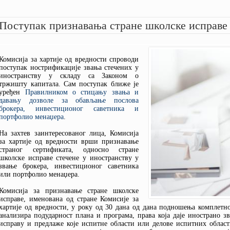
СТАТУТ КОМИСИЈЕ
ПИТАЈТЕ КОМИСИЈУ
УПОРЕДНИ ПРЕГЛЕД ТАРИФА
МИШЉЕЊА
ПРАВИЛНИК О ПОСЛОВНОМ
КАКО ИЗБЕЋИ ПРЕВАРЕ?
ЈАВНЕ ОПОМЕНЕ
Поступак признавања стране школске исправе
ПОНАШАЊУ
ПРЕДСТАВКЕ
СТАВОВИ
ИЗВЕШТАЈИ О РАДУ
УПОЗОРЕЊА
СВИ АКТИ
Комисија за хартије од вредности спроводи
поступак нострификације звања стечених у
иностранству у складу са Законом о
тржишту капитала. Сам поступак ближе је
уређен
Правилником о стицању звања и
давању дозволе за обављање послова
брокера, инвестиционог саветника и
портфолио менаџера
.
На захтев заинтересованог лица, Комисија
за хартије од вредности врши признавање
страног сертификата, односно стране
школске исправе стечене у иностранству у
звање брокера, инвестиционог саветника
или портфолио менаџера.
Комисија за признавање стране школске
исправе, именована од стране Комисије за
хартије од вредности, у року од 30 дана од дана подношења комплетно
анализира подударност плана и програма, права која даје инострано зв
исправу и предлаже које испитне области или делове испитних област