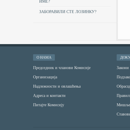
ИМЕ?
ЗАБОРАВИЛИ СТЕ ЛОЗИНКУ?
О НАМА
ДОК
Председник и чланови Комисије
Закони
Организација
Подзако
Надлежности и овлашћења
Обрасц
Адреса и контакти
Правил
Питајте Комисију
Мишље
Ставов