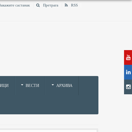
Закажите састанак
Претрага
RSS
НИЦИ
ВЕСТИ
АРХИВА