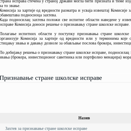
страна исправа стечена у страној држави могла бити призната и тиме изј
за то звање.
Комисија за хартије од вредности разматра и усваја извештај Комисије 
обавештава подносиоца захтева.
Када подносилац захтева положи све испитне области наведене у изве
исправе Комисија доноси решење о признавању стране школске исправе.
Полагање испитних области у поступку признавања стране школске
организује Комисија за хартије од вредности или у терминима које 
стицању звања и давању дозволе за обављање послова брокера, инвестиц
По добијању решења о признавању стране школске исправе, подносилац з
звања (брокера, инвестиционог саветника или портфолио менаџера) мора 
Признавање стране школске исправе
Назив
Захтев за признавање стране школске исправе