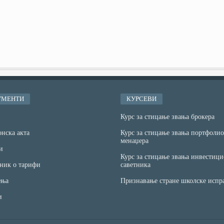
УМЕНТИ
КУРСЕВИ
Курс за стицање звања брокера
нска акта
Курс за стицање звања портфолио
менаџера
и
Курс за стицање звања инвестици
ник о тарифи
саветника
ња
Признавање стране школске испр
и