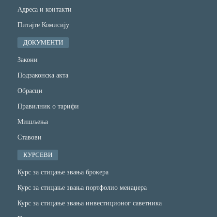
Адреса и контакти
Питајте Комисију
ДОКУМЕНТИ
Закони
Подзаконска акта
Обрасци
Правилник о тарифи
Мишљења
Ставови
КУРСЕВИ
Курс за стицање звања брокера
Курс за стицање звања портфолио менаџера
Курс за стицање звања инвестиционог саветника