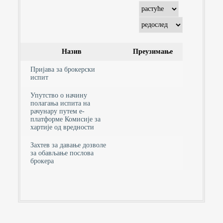
Назив
Преузимање
Пријава за брокерски
испит
Упутство о начину
полагања испита на
рачунару путем е-
платформе Комисије за
хартије од вредности
Захтев за давање дозволе
за обављање послова
брокера