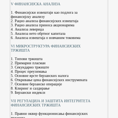
V ФИНАНСИЈСКА АНАЛИЗА
1. Финансијски извештаји као подлога за
финансијску анализу
2. Рацио анализа финансијских извештаја
3. Рацио анализа приноса акционарима
4. Анализа левериџа
5. Анализа нето обртног капитала
6. Анализа извештаја о новчаним токовима
VI МИКРОСТРУКТУРА ФИНАНСИЈСКИХ
ТРЖИШТА
1. Типови тржишта
2. Примарни пласман
3. Секундарно тржиште
4. Процес преузимања
5. Основне врсте берзанских налога
6. Откривање цена финансијских инструмената
7. Основне берзанске операције
8. Клиринг и салдирање
9. Берзански индекси
VII РЕГУЛАЦИЈА И ЗАШТИТА ИНТЕГРИТЕТА
ФИНАНСИЈСКИХ ТРЖИШТА
1. Правни оквир функционисања финансијских
тржишта