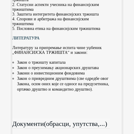
2. Статусни аспекти учесника на финансијским
тржиштима
3. Заштита интегритета финансијских тржишта
4. Спорови и арбитража на финансијским
тржиштима
5. Пословна етика на финансијским тржиштима
ЛИТЕРАТУРА
Литературу за припремање испита чине уџбеник
„ФИНАНСИЈСКА ТРЖИШТА“ и закони:
Закон о тржишту капитала
Закон о преузимању акционарских друштава
Закони о инвестиционим фондовима
Закон о привредним друштвима (све одредбе овог
Закона, осим оних које се односе на предузетника,
ортачко друштво и командитно друштво).
Документи(обрасци, упутства,...)