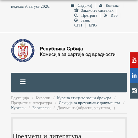
Садржај
Контакт
недеља 9. август 2026.
Закажите састанак
Претрага
RSS
Језик
СРП
ENG
Едукација
Курсеви
Курс за стицање звања брокера
Предмети и литература
Секција за преузимање докумената
Курсеви
Брокерски
Документи(обрасци, упутства,...)
Предмети и литература