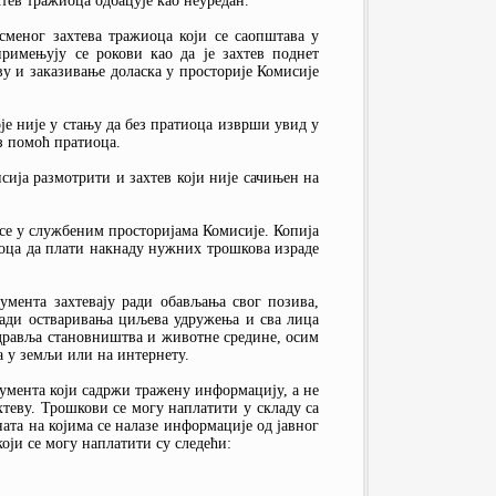
хтев тражиоца одбацује као неуредан.
меног захтева тражиоца који се саопштава у
римењују се рокови као да је захтев поднет
ву и заказивање доласка у просторије Комисије
је није у стању да без пратиоца изврши увид у
з помоћ пратиоца.
сија размотрити и захтев који није сачињен на
се у службеним просторијама Комисије. Копија
иоца да плати накнаду нужних трошкова израде
умента захтевају ради обављања свог позива,
ради остваривања циљева удружења и сва лица
дравља становништва и животне средине, осим
на у земљи или на интернету.
умента који садржи тражену информацију, а не
хтеву. Трошкови се могу наплатити у складу са
та на којима се налазе информације од јавног
који се могу наплатити су следећи: