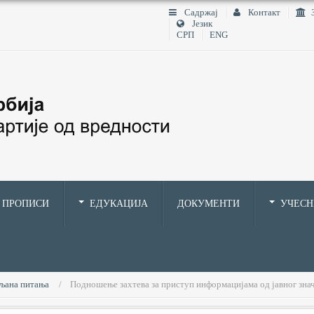
Садржај
Контакт
Језик
СРП
ENG
ПРОПИСИ
ЕДУКАЦИЈА
ДОКУМЕНТИ
УЧЕС
вљана питања
Подношење захтева за приступ информацијама од јавног зна