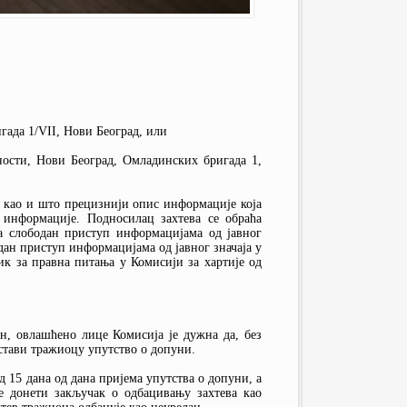
гада 1/VII, Нови Београд, или
дности, Нови Београд, Омладинских бригада 1,
, као и што прецизнији опис информације која
 информације. Подносилац захтева се обраћа
а слободан приступ информацијама од јавног
дан приступ информацијама од јавног значаја у
ик за правна питања у Комисији за хартије од
ан, овлашћено лице Комисија је дужна да, без
остави тражиоцу упутство о допуни.
 15 дана од дана пријема упутства о допуни, а
е донети закључак о одбацивању захтева као