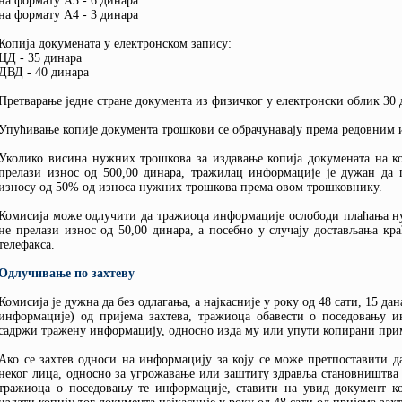
на формату А3 - 6 динара
на формату А4 - 3 динара
Копија докумената у електронском запису:
ЦД - 35 динара
ДВД - 40 динара
Претварање једне стране документа из физичког у електронски облик 30
Упућивање копије документа трошкови се обрачунавају према редовним 
Уколико висина нужних трошкова за издавање копија докумената на кој
прелази износ од 500,00 динара, тражилац информације је дужан да
износу од 50% од износа нужних трошкова према овом трошковнику.
Комисија може одлучити да тражиоца информације ослободи плаћања н
не прелази износ од 50,00 динара, а посебно у случају достављања кр
телефакса.
Одлучивање по захтеву
Комисија је дужна да без одлагања, а најкасније у року од 48 сати, 15 да
информације) од пријема захтева, тражиоца обавести о поседовању и
садржи тражену информацију, односно изда му или упути копирани при
Ако се захтев односи на информацију за коју се може претпоставити да
неког лица, односно за угрожавање или заштиту здравља становништва 
тражиоца о поседовању те информације, ставити на увид документ к