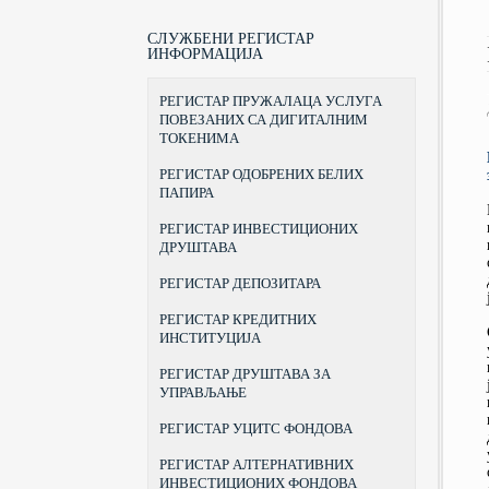
ПРАВНИ СТАТУС, НАДЛЕЖНОСТИ
ЗАКОНИ
КУРС ЗА СТИЦАЊЕ ЗВАЊА
БЕОГРАДСКА БЕРЗА
И ОВЛАШЋЕЊА
БРОКЕРА
ПОДЗАКОНСКА АКТА
ЦЕНТРАЛНИ РЕГИСТАР ХАРТИЈА
СЛУЖБЕНИ РЕГИСТАР
ОРГАНИЗАЦИЈА
КУРС ЗА СТИЦАЊЕ ЗВАЊА
ОД ВРЕДНОСТИ
ИНФОРМАЦИЈА
ОБРАСЦИ
ПОРТФОЛИО МЕНАЏЕРА
ПРEДСEДНИК И ЧЛAНOВИ
ИНВЕСТИЦИОНА ДРУШТВА
ПРАВИЛНИК О ТАРИФИ
КОМИСИЈЕ
КУРС ЗА СТИЦАЊЕ ЗВАЊА
РЕГИСТАР ПРУЖАЛАЦА УСЛУГА
ДРУШТВА ЗА УПРАВЉАЊЕ
ИНВЕСТИЦИОНОГ САВЕТНИКА
САЗИВИ
ИНВЕСТИЦИОНИМ ФОНДОВИМА
ПОВЕЗАНИХ СА ДИГИТАЛНИМ
ПРИЗНАВАЊЕ СТРАНЕ ШКОЛСКЕ
ТОКЕНИМА
ИСТОРИЈАТ
ИСПРАВЕ
АДРЕСА И КОНТАКТИ
РЕГИСТАР ОДОБРЕНИХ БЕЛИХ
ПРАВИЛНИК О СТИЦАЊУ ЗВАЊА
ПАПИРА
И ДАВАЊУ ДОЗВОЛЕ ЗА
ОБАВЉАЊЕ ПОСЛОВА БРОКЕРА,
ИНВЕСТИЦИОНОГ САВЕТНИКА И
РЕГИСТАР ИНВЕСТИЦИОНИХ
ПОРТФОЛИО МЕНАЏЕРА
ДРУШТАВА
РЕГИСТАР ДЕПОЗИТАРА
РЕГИСТАР КРЕДИТНИХ
ИНСТИТУЦИЈА
РЕГИСТАР ДРУШТАВА ЗА
УПРАВЉАЊЕ
РЕГИСТАР УЦИТС ФОНДОВА
РЕГИСТАР АЛТЕРНАТИВНИХ
ИНВЕСТИЦИОНИХ ФОНДОВА