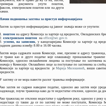
документа, као и право да му се на, захтев,
примерак документа упути поштом,
факсом, електронском поштом или на други
начин.
Начин подношења захтева за приступ информацијама
Захтев за приступ информацијама од јавног значаја може се упутити:
1.
поштом
на адресу Комисија за хартије од вредности, Омладинских бри
2.
електронском поштом
на
office@sec.gov.rs
3.
усмено, на записник
, у канцеларијама Комисије за хартије од вре
радним данима између 8.00 и 16.00 часова.
Захтев мора садржати назив Комисије, име, презиме и адресу тражиоца
се тражи као и друге податке које олакшавају проналажење тражене
Комисији, односно овлашћеним лицима за поступање по захтевима н
значаја у Комисији. Овлашћено лице за поступање по захтевима за слобо
Комисији за хартије од вредности је
Марија Милошевић
, виши саветн
вредности.
У захтеву се не мора навести разлог тражења информације.
Ако захтев не садржи наведене податке, односно ако захтев није уред
надокнаде, поучи тражиоца како да те недостатке отклони, односно да д
Ако тражилац не отклони недостатке у одређеном року, односно у року од
недостаци су такви да се по захтеву не може поступати, Комисија ћ