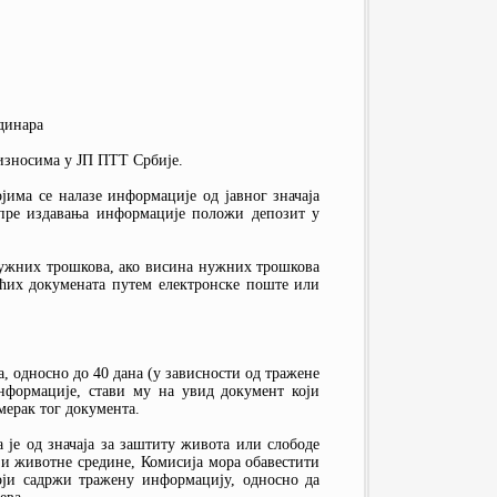
 динара
износима у ЈП ПТТ Србије.
има се налазе информације од јавног значаја
 пре издавања информације положи депозит у
ужних трошкова, ако висина нужних трошкова
аћих докумената путем електронске поште или
на, односно до 40 дана (у зависности од тражене
нформације, стави му на увид документ који
мерак тог документа.
 је од значаја за заштиту живота или слободе
и животне средине, Комисија мора обавестити
оји садржи тражену информацију, односно да