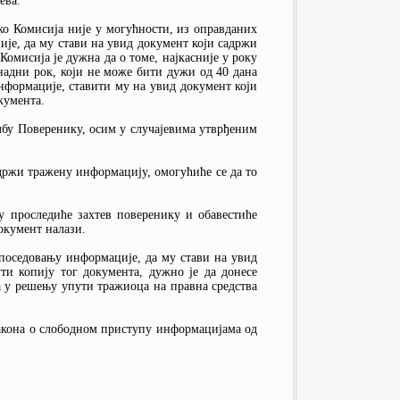
ева.
Ако Комисија није у могућности, из оправданих
ије, да му стави на увид документ који садржи
омисија је дужна да о томе, најкасније у року
кнадни рок, који не може бити дужи од 40 дана
информације, ставити му на увид документ који
кумента.
лбу Поверенику, осим у случајевима утврђеним
адржи тражену информацију, омогућиће се да то
у проследиће захтев поверенику и обавестиће
окумент налази.
поседовању информације, да му стави на увид
ти копију тог документа, дужно је да донесе
а у решењу упути тражиоца на правна средства
акона о слободном приступу информацијама од