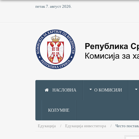
петак 7. август 2026.
НАСЛОВНА
О КОМИСИЈИ
КОЛУМНЕ
Едукација
Едукација инвеститора
Често поста