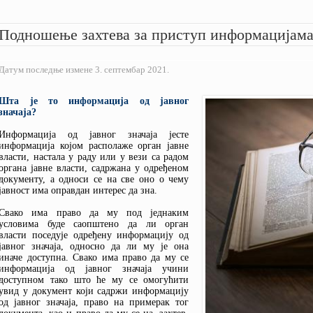
СТАТУТ КОМИСИЈЕ
ПИТАЈТЕ КОМИСИЈУ
УПОРЕДНИ ПРЕГЛЕД ТАРИФА
МИШЉЕЊА
ПРАВИЛНИК О ПОСЛОВНОМ
КАКО ИЗБЕЋИ ПРЕВАРЕ?
ЈАВНЕ ОПОМЕНЕ
Подношење захтева за приступ информацијама 
ПОНАШАЊУ
ПРЕДСТАВКЕ
СТАВОВИ
ИЗВЕШТАЈИ О РАДУ
УПОЗОРЕЊА
СВИ АКТИ
Датум последње измене 3. септембар 2021.
Шта је то информација од јавног
значаја?
Информација од јавног значаја јесте
информација којом располаже орган јавне
власти, настала у раду или у вези са радом
органа јавне власти, садржана у одређеном
документу, а односи се на све оно о чему
јавност има оправдан интерес да зна.
Свако има право да му под једнаким
условима буде саопштено да ли орган
власти поседује одређену информацију од
јавног значаја, односно да ли му је она
иначе доступна. Свако има право да му се
информација од јавног значаја учини
доступном тако што ће му се омогућити
увид у документ који садржи информацију
од јавног значаја, право на примерак тог