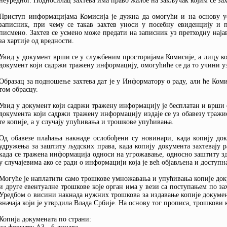
неуредног. Подносилац захтева има право жалбе на закључак којим се за
Приступ информацијама Комисија је дужна да омогући и на основу ус
записник, при чему се такав захтев уноси у посебну евиденцију и п
писмено. Захтев се усмено може предати на записник уз претходну наја
за хартије од вредности.
Увид у документ врши се у службеним просторијама Комисије, а лицу ко
документ који садржи тражену информацију, омогућиће се да то учини у
Образац за подношење захтева дат је у Информатору о раду, али ће Коми
том обрасцу.
Увид у документ који садржи тражену информацију је бесплатан и врши 
документа који садржи тражену информацију издаје се уз обавезу траж
те копије, а у случају упућивања и трошкове упућивања.
Од обавезе плаћања накнаде ослобођени су новинари, када копију док
удружења за заштиту људских права, када копију документа захтевају 
када се тражена информација односи на угрожавање, односно заштиту з
у случајевима ако се ради о информацији која је већ објављена и доступ
Могуће је наплатити само трошкове умножавања и упућивања копије док
и друге евентуалне трошкове које орган има у вези са поступањем по за
Уредбом о висини накнада нужних трошкова за издавање копије докумена
значаја који је утврдила Влада Србије. На основу тог прописа, трошкови 
Копија докумената по страни: