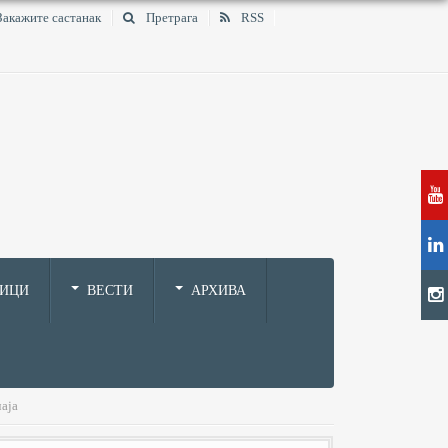
Закажите састанак
Претрага
RSS
НИЦИ
ВЕСТИ
АРХИВА
чаја