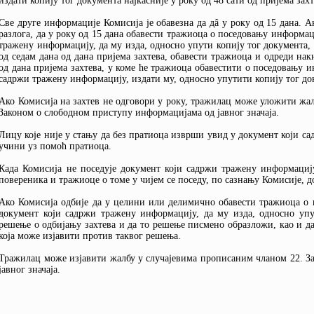
издати копију тог документа најкасније у року од 48 сати од пријема захт
Све друге информације Комисија је обавезна да дâ у року од 15 дана. 
разлога, да у року од 15 дана обавести тражиоца о поседовању информац
тражену информацију, да му изда, односно упути копију тог документа, К
од седам дана од дана пријема захтева, обавести тражиоца и одреди на
од дана пријема захтева, у коме ће тражиоца обавестити о поседовању 
садржи тражену информацију, издати му, односно упутити копију тог до
Ако Комисија на захтев не одговори у року, тражилац може уложити жа
Законом о слободном приступу информацијама од јавног значаја.
Лицу које није у стању да без пратиоца изврши увид у документ који с
учини уз помоћ пратиоца.
Када Комисија не поседује документ који садржи тражену информациј
повереника и тражиоце о томе у чијем се поседу, по сазнању Комисије, д
Ако Комисија одбије да у целини или делимично обавести тражиоца о 
документ који садржи тражену информацију, да му изда, односно упу
решење о одбијању захтева и да то решење писмено образложи, као и д
која може изјавити против таквог решења.
Тражилац може изјавити жалбу у случајевима прописаним чланом 22. З
јавног значаја.