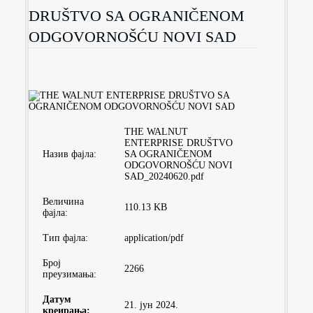
DRUŠTVO SA OGRANIČENOM
ODGOVORNOŠĆU NOVI SAD
THE WALNUT
ENTERPRISE DRUŠTVO
Назив фајла:
SA OGRANIČENOM
ODGOVORNOŠĆU NOVI
SAD_20240620.pdf
Величина
110.13 KB
фајла:
Тип фајла:
application/pdf
Број
2266
преузимaња:
Датум
21. јун 2024.
креирања: