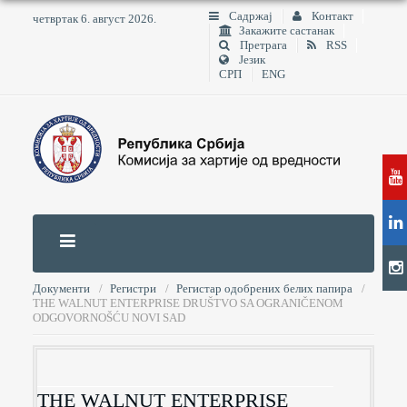
Садржај
Контакт
четвртак 6. август 2026.
Закажите састанак
Претрага
RSS
Језик
СРП
ENG
Документи
Регистри
Регистар одобрених белих папира
THE WALNUT ENTERPRISE DRUŠTVO SA OGRANIČENOM
ODGOVORNOŠĆU NOVI SAD
THE WALNUT ENTERPRISE