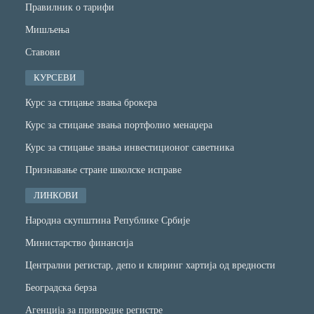
Правилник о тарифи
Мишљења
Ставови
КУРСЕВИ
Курс за стицање звања брокера
Курс за стицање звања портфолио менаџера
Курс за стицање звања инвестиционог саветника
Признавање стране школске исправе
ЛИНКОВИ
Народна скупштина Републике Србије
Министарство финансијa
Централни регистар, депо и клиринг хартија од вредности
Београдска берза
Агенција за привредне регистре